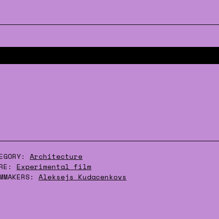
EGORY:
Architecture
RE:
Experimental film
MMAKERS:
Aleksejs Kudacenkovs