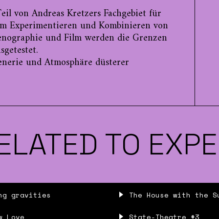
Teil von Andreas Kretzers Fachgebiet für
 Im Experimentieren und Kombinieren von
enographie und Film werden die Grenzen
getestet.
zenerie und Atmosphäre düsterer
ELATED TO EXPE
ng gravities
The House with the S
w Love
State-Theatre #3