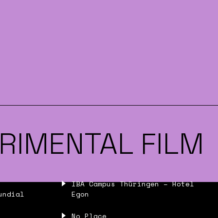
RIMENTAL FILM
IBA Campus Thüringen – Hotel
undial
Egon
No Place