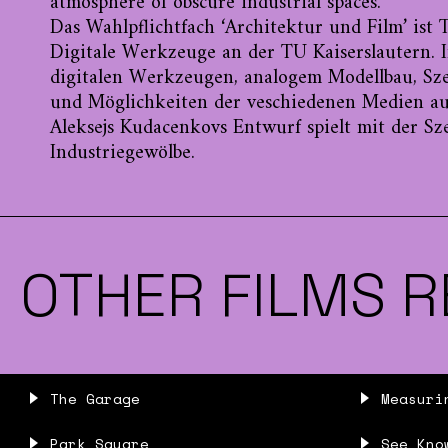
atmosphere of obscure industrial spaces.
Das Wahlpflichtfach ‘Architektur und Film’ ist 
Digitale Werkzeuge an der TU Kaiserslautern.
digitalen Werkzeugen, analogem Modellbau, Sz
und Möglichkeiten der veschiedenen Medien aus
Aleksejs Kudacenkovs Entwurf spielt mit der S
Industriegewölbe.
OTHER FILMS R
The Garage
Measuri
Park Square
See Kno