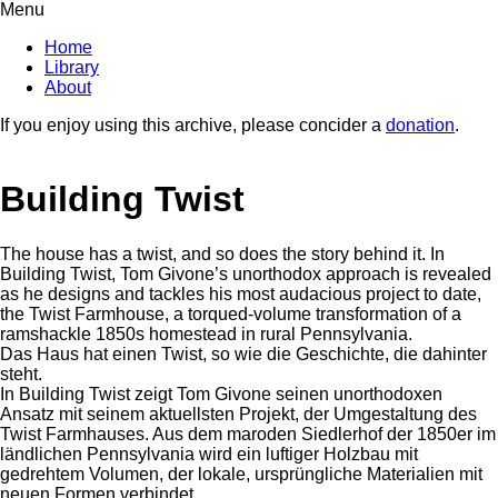
Menu
Home
Library
About
If you enjoy using this archive, please concider a
donation
.
Building Twist
The house has a twist, and so does the story behind it. In
Building Twist, Tom Givone’s unorthodox approach is revealed
as he designs and tackles his most audacious project to date,
the Twist Farmhouse, a torqued-volume transformation of a
ramshackle 1850s homestead in rural Pennsylvania.
Das Haus hat einen Twist, so wie die Geschichte, die dahinter
steht.
In Building Twist zeigt Tom Givone seinen unorthodoxen
Ansatz mit seinem aktuellsten Projekt, der Umgestaltung des
Twist Farmhauses. Aus dem maroden Siedlerhof der 1850er im
ländlichen Pennsylvania wird ein luftiger Holzbau mit
gedrehtem Volumen, der lokale, ursprüngliche Materialien mit
neuen Formen verbindet.