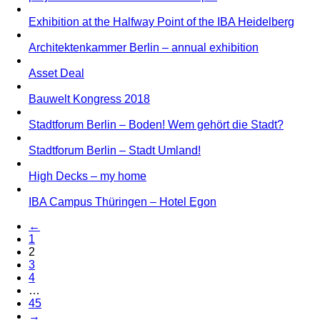
Exhibition at the Halfway Point of the IBA Heidelberg
Architektenkammer Berlin – annual exhibition
Asset Deal
Bauwelt Kongress 2018
Stadtforum Berlin – Boden! Wem gehört die Stadt?
Stadtforum Berlin – Stadt Umland!
High Decks – my home
IBA Campus Thüringen – Hotel Egon
←
1
2
3
4
…
45
→